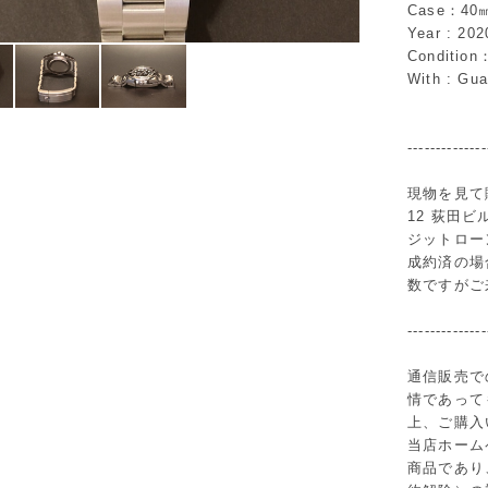
Case：40
Year : 20
Conditio
With : Gu
--------------
現物を見て
12 荻田
ジットロー
成約済の場
数ですがご
--------------
通信販売で
情であって
上、ご購入
当店ホーム
商品であり