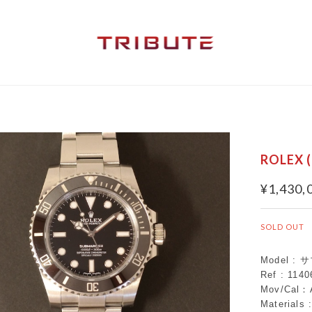
ROLE
¥1,430,
SOLD OUT
Model :
Ref : 1140
Mov/Cal：
Materials 