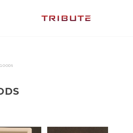
GOODS
ODS