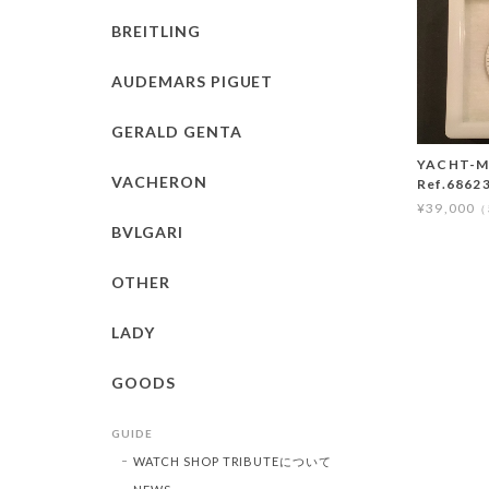
BREITLING
AUDEMARS PIGUET
GERALD GENTA
YACHT-M
VACHERON
Ref.686
¥39,000
BVLGARI
OTHER
LADY
GOODS
GUIDE
WATCH SHOP TRIBUTEについて