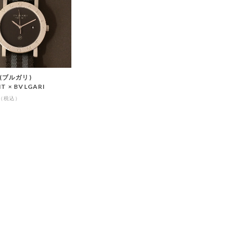
 (ブルガリ)
T × BVLGARI
T